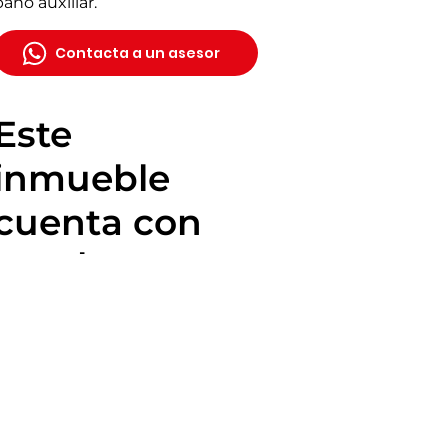
baño auxiliar.
Contacta a un asesor
Este
inmueble
cuenta con
muchas
ventajas: